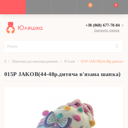
0
0
+38 (068) 677-78-84
Замовити дзвінок
Шапочки для новонародженних
В’язані
015Р JAKOB(44-48р.дитяча в'яз
015Р JAKOB(44-48р.дитяча в'язана шапка)