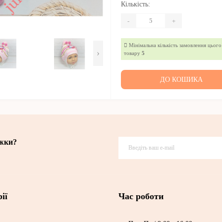
Кількість:
-
+
Мінімальна кількість замовлення цього
›
товару
5
ДО КОШИКА
ижки?
ії
Час роботи