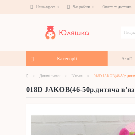
Наша адреса
Час роботи
Оплата та доставка
Категорії
Акції
Дитячі шапки
В’язані
018D JAKOB(46-50р.дитяча
018D JAKOB(46-50р.дитяча в'я