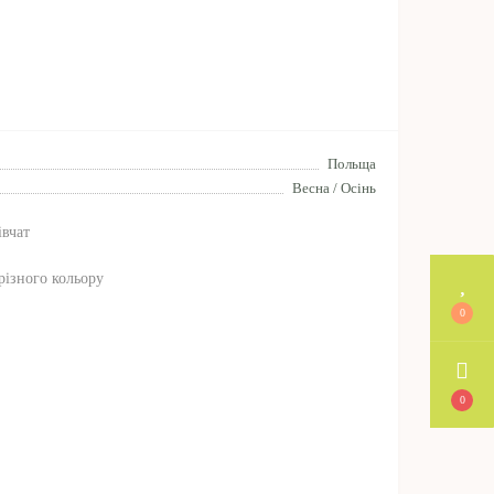
Польща
Весна / Осінь
івчат
 різного кольору
0
0