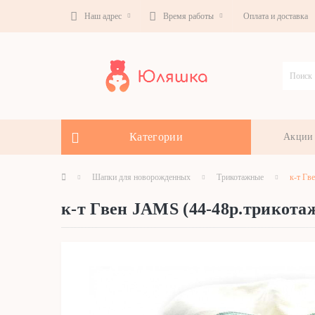
Наш адрес
Время работы
Оплата и доставка
Категории
Акции
Шапки для новорожденных
Трикотажные
к-т Гв
к-т Гвен JAMS (44-48р.трикот