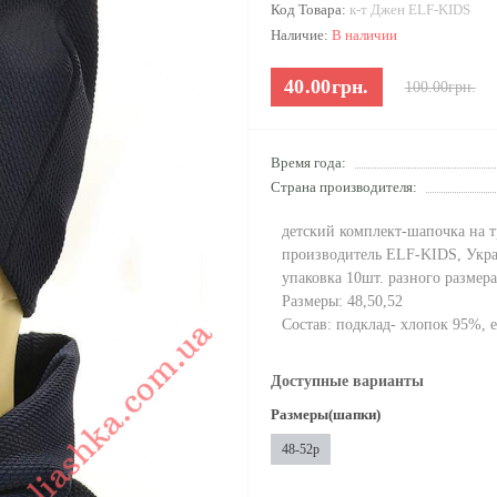
Код Товара:
к-т Джен ELF-KIDS
Наличие:
В наличии
40.00грн.
100.00грн.
Время года:
Страна производителя:
детский комплект-шапочка на 
производитель ELF-KIDS, Укр
упаковка 10шт. разного размера
Размеры: 48,50,52
Состав: подклад- хлопок 95%, 
Доступные варианты
Размеры(шапки)
48-52р