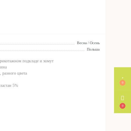
Весна / Осень
Польша
трикотажном подкладе и хомут
аина
, разного цвета
0
еластан 5%
0