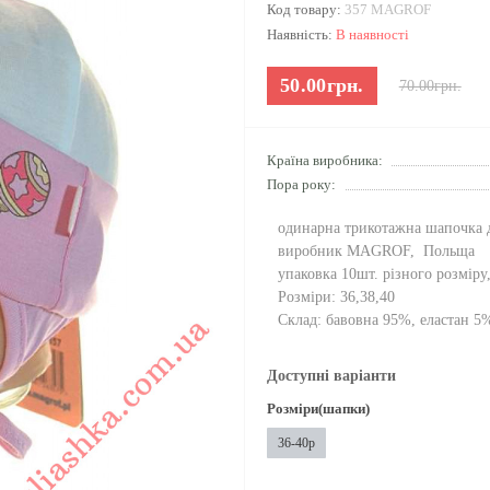
Код товару:
357 MAGROF
Наявність:
В наявності
50.00грн.
70.00грн.
Країна виробника:
Пора року:
одинарна трикотажна шапочка 
виробник MAGROF, Польща
упаковка 10шт. різного розміру
Розміри: 36,38,40
Склад: бавовна 9
5
%, еластан
5
Доступні варіанти
Розміри(шапки)
36-40р