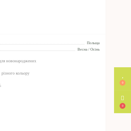
Польща
Весна / Осінь
для новонароджених
, різного кольору
0
%
0