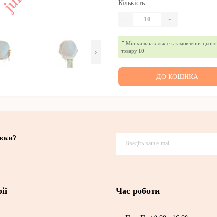
Кількість:
-
+
Мінімальна кількість замовлення цього
›
товару
10
ДО КОШИКА
ижки?
ії
Час роботи