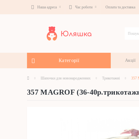
Наша адреса
Час роботи
Оплата та доставка
Категорії
Акції
Шапочки для новонародженних
Трикотажні
357 
357 MAGROF (36-40р.трикотаж