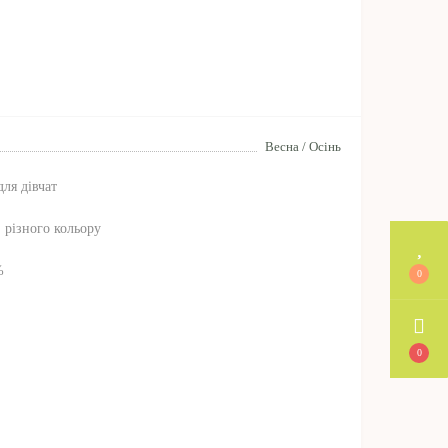
Весна / Осінь
ля дівчат
, різного кольору
%
0
0