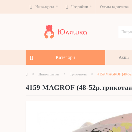
Наша адреса
Час роботи
Оплата та доставка
Категорії
Акції
Дитячі шапки
Трикотажні
4159 MAGROF (48-52р
4159 MAGROF (48-52р.трикота