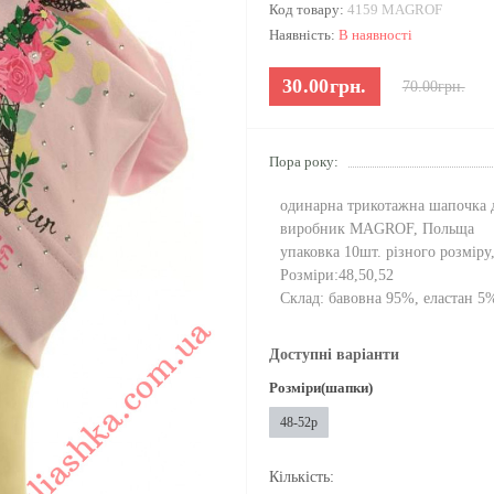
Код товару:
4159 MAGROF
Наявність:
В наявності
30.00грн.
70.00грн.
Пора року:
одинарна трикотажна шапочка д
виробник MAGROF, Польща
упаковка 10шт. різного розміру
Розміри:48,50,52
Склад: бавовна 95%, еластан 5
Доступні варіанти
Розміри(шапки)
48-52р
Кількість: