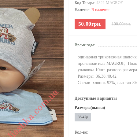
Код Товара:
4321 MAGROF
Наличие:
В наличии
50.00грн.
100.00грн.
Время года:
одинарная трикотажная шапочк
производитель MAGROF, Пол
упаковка 10шт. разного размера
Размеры: 36,38,40,42
Состав: хлопок 92%, еластан 8
Доступные варианты
Размеры(шапки)
36-42р
Кол-во: