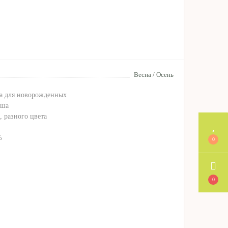
Весна / Осень
а для новорожденных
ьша
, разного цвета
%
0
0