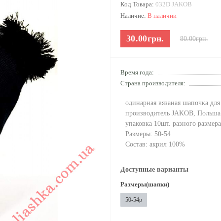
Код Товара:
032D JAKOB
Наличие:
В наличии
30.00грн.
80.00грн.
Время года:
Страна производителя:
одинарная вязаная шапочка для
производитель JAKOB, Польша
упаковка 10шт. разного размера
Размеры: 50-54
Состав: акрил 100%
Доступные варианты
Размеры(шапки)
50-54р