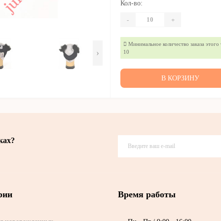
Кол-во:
-
+
Минимальное количество заказа этого 
›
10
В КОРЗИНУ
ках?
рии
Время работы