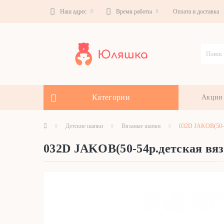
Наш адрес
Время работы
Оплата и доставка
Категории
Акции
Детские шапки
Вязаные шапки
032D JAKOB(50-5
032D JAKOB(50-54р.детская вя