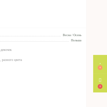
Весна / Осень
Польша
 девочек
, разного цвета
0
0