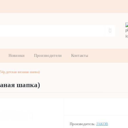
Новинки
Производители
Контакты
4р.детская вязаная шапка)
заная шапка)
Производитель:
JAKOB