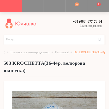
0
0
+38 (068) 677-78-84
Замовити дзвінок
Шапочки для новонародженних
Трикотажні
503 KROCHETTA(36-44р. в
503 KROCHETTA(36-44р. велюрова
шапочка)