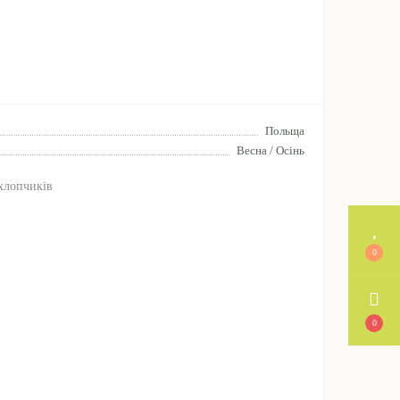
Польща
Весна / Осінь
хлопчиків
0
0