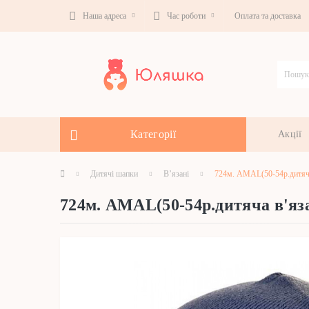
Наша адреса
Час роботи
Оплата та доставка
Категорії
Акції
Дитячі шапки
В’язані
724м. AMAL(50-54р.дитяча
724м. AMAL(50-54р.дитяча в'яз