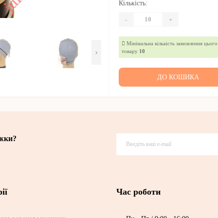
Кількість:
-
+
Мінімальна кількість замовлення цього
›
товару
10
ДО КОШИКА
ижки?
ії
Час роботи