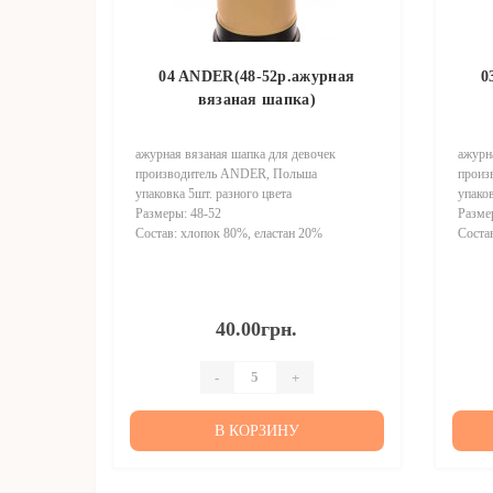
04 ANDER(48-52р.ажурная
0
вязаная шапка)
ажурная вязаная шапка для девочек
ажурн
производитель ANDER, Польша
произ
упаковка 5шт. разного цвета
упаков
Размеры: 48-52
Разме
Состав: хлопок 80%, еластан 20%
Соста
40.00грн.
-
+
В КОРЗИНУ