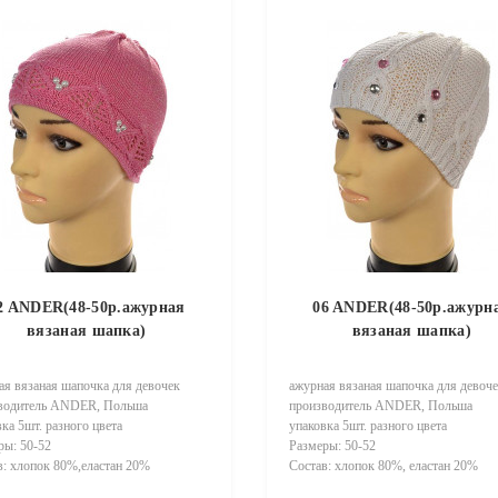
2 ANDER(48-50р.ажурная
06 ANDER(48-50р.ажурн
вязаная шапка)
вязаная шапка)
ая вязаная шапочка для девочек
ажурная вязаная шапочка для девоч
водитель ANDER, Польша
производитель ANDER, Польша
ка 5шт. разного цвета
упаковка 5шт. разного цвета
ры: 50-52
Размеры: 50-52
в: хлопок 80%,еластан 20%
Состав: хлопок 80%, еластан 20%