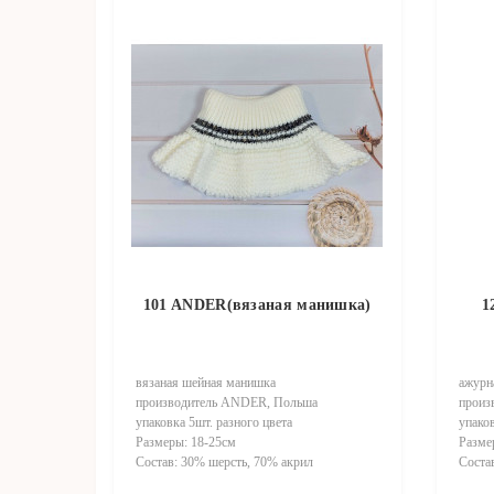
101 ANDER(вязаная манишка)
1
вязаная шейная манишка
ажурн
производитель ANDER, Польша
произ
упаковка 5шт. разного цвета
упаков
Размеры: 18-25см
Разме
Состав: 30% шерсть, 70% акрил
Соста