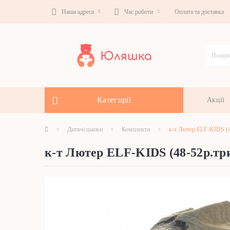
Наша адреса
Час роботи
Оплата та доставка
Категорії
Акції
Дитячі шапки
Комплекти
к-т Лютер ELF-KIDS (4
к-т Лютер ELF-KIDS (48-52р.т