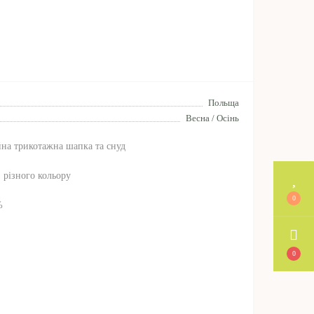
Польща
Весна / Осінь
йна трикотажна шапка та снуд
, різного кольору
0
%
0