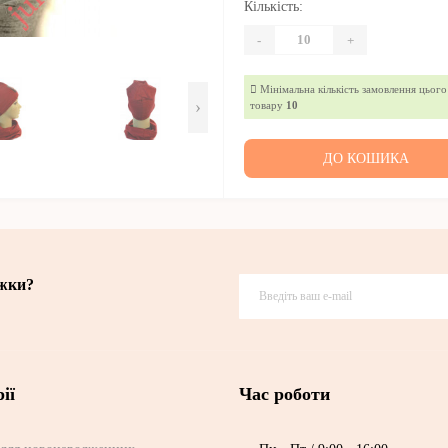
Кількість:
-
+
Мінімальна кількість замовлення цього
›
товару
10
ДО КОШИКА
ижки?
ії
Час роботи