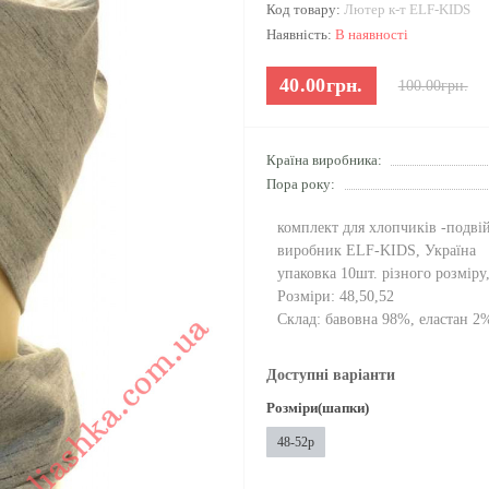
Код товару:
Лютер к-т ELF-KIDS
Наявність:
В наявності
40.00грн.
100.00грн.
Країна виробника:
Пора року:
комплект для хлопчиків -подві
виробник ELF-KIDS, Україна
упаковка 10шт. різного розміру
Розміри: 48,50,52
Склад: бавовна 98%, еластан 2
Доступні варіанти
Розміри(шапки)
48-52р