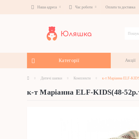
Наша адреса
Час роботи
Оплата та доставка
Категорії
Акції
Дитячі шапки
Комплекти
к-т Маріанна ELF-KIDS
к-т Маріанна ELF-KIDS(48-52р