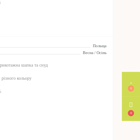
S
Польща
Весна / Осінь
трикотажна шапка та снуд
, різного кольору
0
%
0