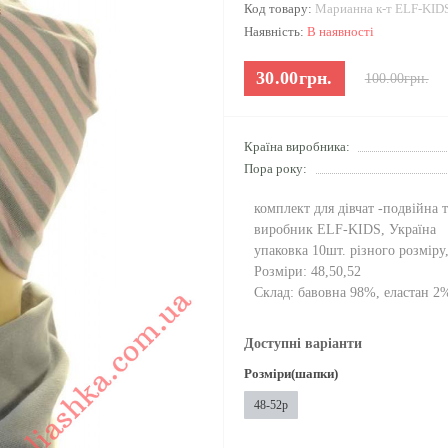
Код товару:
Марианна к-т ELF-KID
Наявність:
В наявності
30.00грн.
100.00грн.
Країна виробника:
Пора року:
комплект для дівчат -подвійна 
виробник ELF-KIDS, Україна
упаковка 10шт. різного розміру
Розміри: 48,50,52
Склад: бавовна 98%, еластан 2
Доступні варіанти
Розміри(шапки)
48-52р