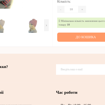
Кількість:
-
+
Мінімальна кількість замовлення цього
›
товару
10
ДО КОШИКА
ижки?
ії
Час роботи