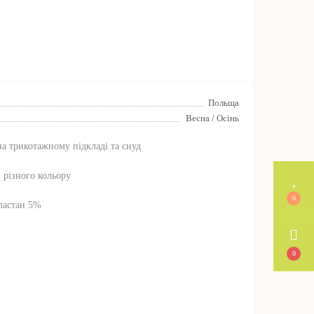
Польща
Весна / Осінь
на трикотажному підкладі та снуд
, різного кольору
0
еластан 5%
0