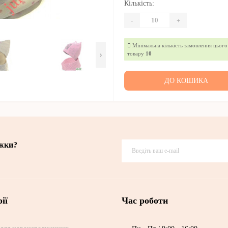
Кількість:
-
+
Мінімальна кількість замовлення цього
›
товару
10
ДО КОШИКА
ижки?
ії
Час роботи