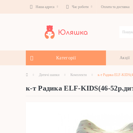
Наша адреса
Час роботи
Оплата та доставка
Категорії
Акції
Дитячі шапки
Комплекти
к-т Радика ELF-KIDS(4
к-т Радика ELF-KIDS(46-52р.ди