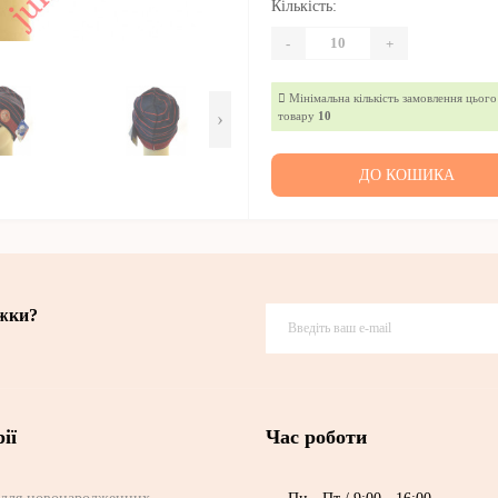
Кількість:
-
+
Мінімальна кількість замовлення цього
›
товару
10
ДО КОШИКА
ижки?
ії
Час роботи