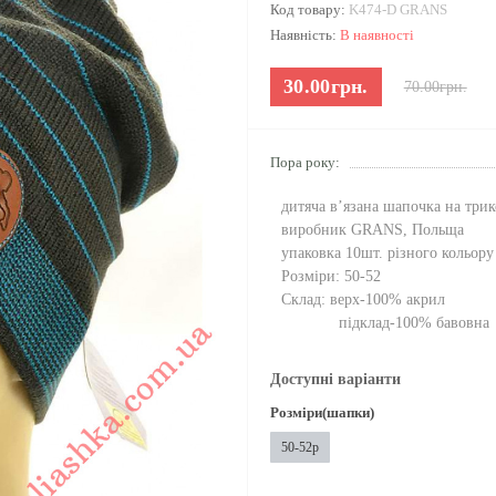
Код товару:
K474-D GRANS
Наявність:
В наявності
30.00грн.
70.00грн.
Пора року:
дитяча в’язана шапочка на три
виробник GRANS, Польща
упаковка 10шт. різного кольору
Розміри: 50-52
Склад: верх-100% акрил
підклад-100% бавовна
Доступні варіанти
Розміри(шапки)
50-52р