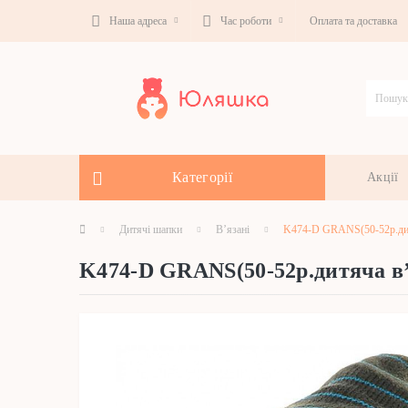
Наша адреса
Час роботи
Оплата та доставка
Категорії
Акції
Дитячі шапки
В’язані
K474-D GRANS(50-52р.дит
K474-D GRANS(50-52р.дитяча в