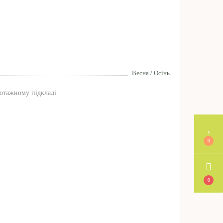
Весна / Осінь
котажному підкладі
0
0