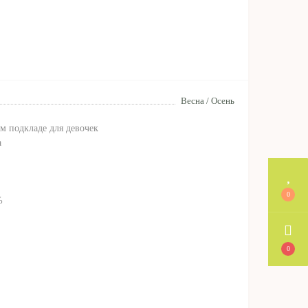
Весна / Осень
м подкладе для девочек
а
0
%
0