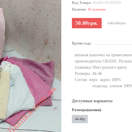
Код Товара:
Ku492-D GRANS
Наличие:
В наличии
50.00грн.
140.00грн.
Время года:
вязаная шапочка на трикотажно
производитель GRANS, Польш
упаковка 10шт.разного цвета
Размеры: 44-46
Состав: верх- акрил 100%
подклад- хлопок 100
Доступные варианты
Размеры(шапки)
44-46р