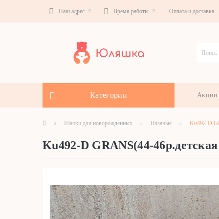
Наш адрес
Время работы
Оплата и доставка
Категории
Акции
Шапки для новорожденных
Вязаные
Ku492-D GR
Ku492-D GRANS(44-46р.детская