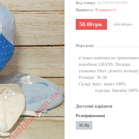
Код товару:
Ku500-D GRANS
Наявність:
В наявності
50.00грн.
105.00грн.
Пора року:
в’язана шапочка на трикотажно
виробник GRANS, Польща
упаковка 10шт. різного кольору
Розміри: 36-38
Склад: верх- акрил 100%
підклад- бавовна 100%
Доступні варіанти
Розміри(шапки)
36-38р