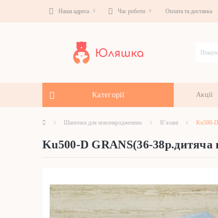
Наша адреса
Час роботи
Оплата та доставка
Категорії
Акції
Шапочки для новонародженних
В’язані
Ku500-D
Ku500-D GRANS(36-38р.дитяча 