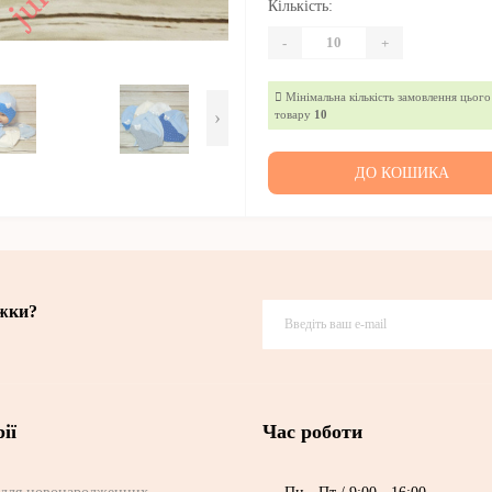
Кількість:
-
+
Мінімальна кількість замовлення цього
›
товару
10
ДО КОШИКА
ижки?
ії
Час роботи