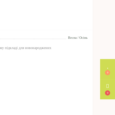
Весна / Осінь
му підкладі для новонароджених
0
0