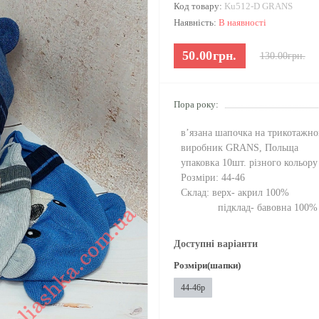
Код товару:
Ku512-D GRANS
Наявність:
В наявності
50.00грн.
130.00грн.
Пора року:
в’язана шапочка на трикотажно
виробник GRANS, Польща
упаковка 10шт. різного кольору
Розміри: 44-46
Склад: верх- акрил 100%
підклад- бавовна 100%
Доступні варіанти
Розміри(шапки)
44-46р