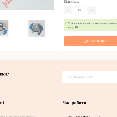
Кількість:
-
+
Мінімальна кількість замовлення цього
товару
10
ДО КОШИКА
ижки?
ії
Час роботи