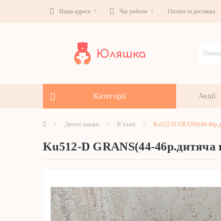
Наша адреса
Час роботи
Оплата та доставка
Категорії
Акції
Дитячі шапки
В’язані
Ku512-D GRANS(44-46р.ди
Ku512-D GRANS(44-46р.дитяча 