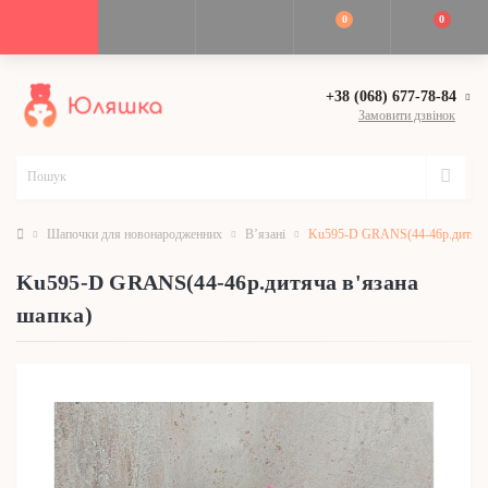
0
0
+38 (068) 677-78-84
Замовити дзвінок
Шапочки для новонародженних
В’язані
Ku595-D GRANS(44-46р.дитяча 
Ku595-D GRANS(44-46р.дитяча в'язана
шапка)