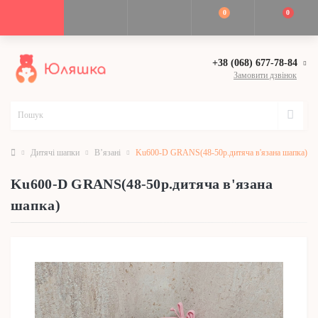
0
0
+38 (068) 677-78-84
Замовити дзвінок
Дитячі шапки
В’язані
Ku600-D GRANS(48-50р.дитяча в'язана шапка)
Ku600-D GRANS(48-50р.дитяча в'язана
шапка)