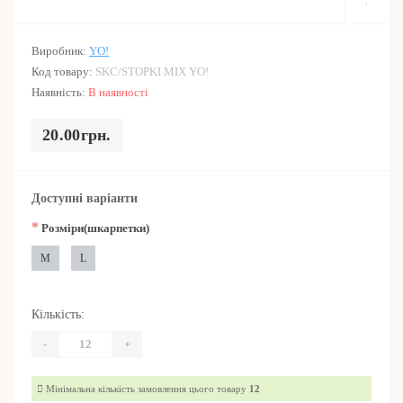
Виробник:
YO!
Код товару:
SKC/STOPKI MIX YO!
Наявність:
В наявності
20.00грн.
Доступні варіанти
*
Розміри(шкарпетки)
M
L
Кількість:
-
+
Мінімальна кількість замовлення цього товару
12