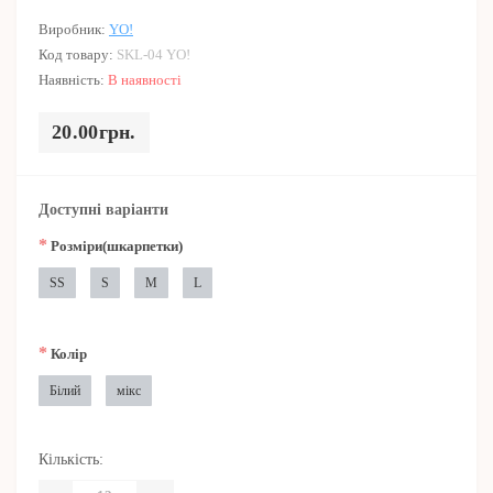
Виробник:
YO!
Код товару:
SKL-04 YO!
Наявність:
В наявності
20.00грн.
Доступні варіанти
*
Розміри(шкарпетки)
SS
S
M
L
*
Колір
Білий
мікс
Кількість: