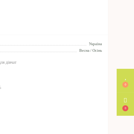
Україна
Весна / Осінь
ля дівчат
0
%
0