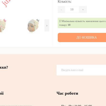
Кількість:
-
+
Мінімальна кількість замовлення цього
›
товару
10
ДО КОШИКА
ижки?
ії
Час роботи