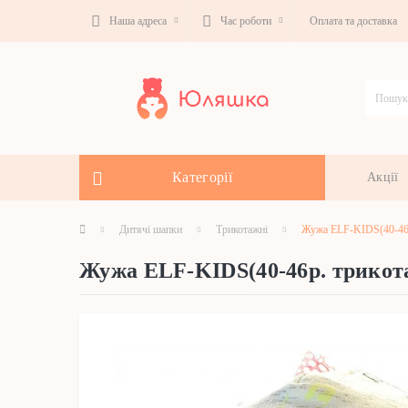
Наша адреса
Час роботи
Оплата та доставка
Категорії
Акції
Дитячі шапки
Трикотажні
Жужа ELF-KIDS(40-46р
Жужа ELF-KIDS(40-46р. трикот