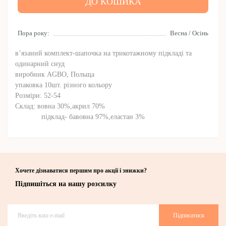
ДО КОШИКА
Пора року:
Весна / Осінь
в’язаний комплект-шапочка на трикотажному підкладі та
одинарний снуд
виробник AGBO, Польща
упаковка 10шт. різного кольору
Розміри: 52-54
Склад: вовна 30%,акрил 70%
підклад- бавовна 97%,еластан 3%
Хочете дізнаватися першим про акції і знижки?
Підпишіться на нашу розсилку
Підписатися