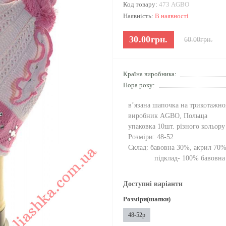
Код товару:
473 AGBO
Наявність:
В наявності
30.00грн.
60.00грн.
Країна виробника:
Пора року:
в’язана шапочка на трикотажно
виробник AGBO, Польща
упаковка 10шт. різного кольору
Розміри: 48-52
Склад: бавовна 30%, акрил 70
підклад- 100% бавовн
Доступні варіанти
Розміри(шапки)
48-52р