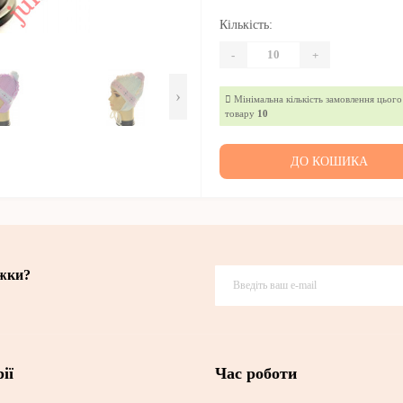
Кількість:
-
+
›
Мінімальна кількість замовлення цього
товару
10
ДО КОШИКА
ижки?
ії
Час роботи