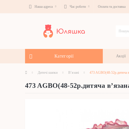
Наша адреса
Час роботи
Оплата та доставка
Категорії
Акції
Дитячі шапки
В’язані
473 AGBO(48-52р.дитяча в
473 AGBO(48-52р.дитяча в’язан