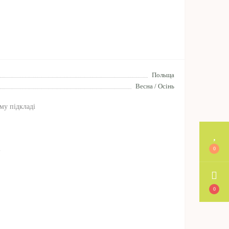
Польща
Весна / Осінь
му підкладі
%
0
а
0