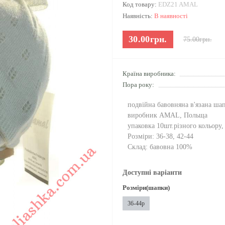
Код товару:
EDZ21 AMAL
Наявність:
В наявності
30.00грн.
75.00грн.
Країна виробника:
Пора року:
подвійна бавовняна в'язана ша
виробник AMAL, Польща
упаковка 10шт.різного кольору,
Розміри: 36-38, 42-44
Склад: бавовна 100%
Доступні варіанти
Розміри(шапки)
36-44р