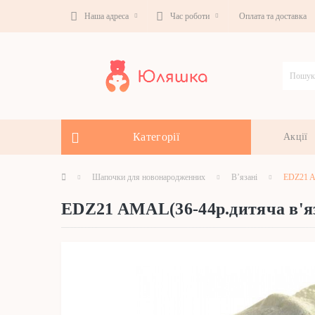
Наша адреса
Час роботи
Оплата та доставка
Категорії
Акції
Шапочки для новонародженних
В’язані
EDZ21 A
EDZ21 AMAL(36-44р.дитяча в'я