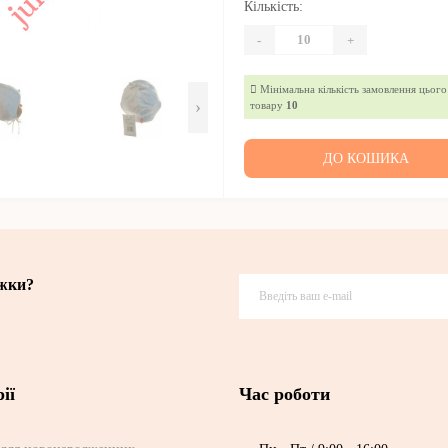
Кількість:
-
+
Мінімальна кількість замовлення цього
›
товару
10
ДО КОШИКА
ижки?
ії
Час роботи