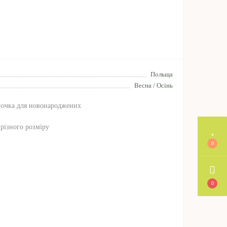
Польща
Весна / Осінь
почка для новонароджених
 різного розміру
0
0