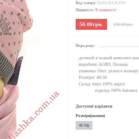
Код товару:
K443-D GRANS
Наявність:
В наявності
50.00грн.
150.00грн.
Пора року:
дитячий в’язаний комплект-шап
виробник AGBO, Польща
упаковка 10шт. різного кольору
Розміри: 48-50
Склад: верх-100% акрил
підклад-100% бавовна
Доступні варіанти
Розміри(шапки)
48-50р