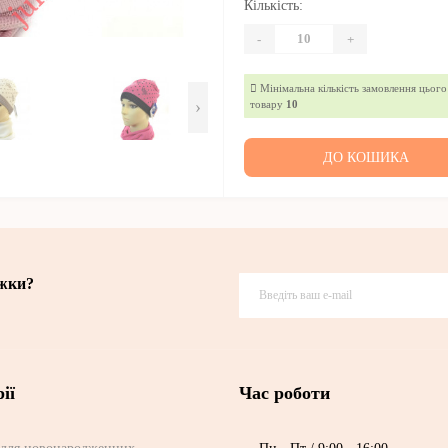
Кількість:
-
+
Мінімальна кількість замовлення цього
›
товару
10
ДО КОШИКА
ижки?
ії
Час роботи