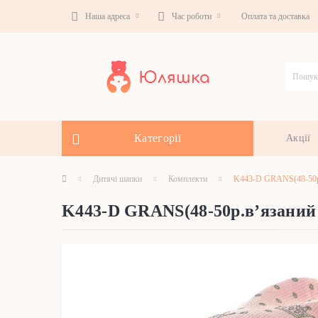
Наша адреса
Час роботи
Оплата та доставка
Категорії
Акції
Дитячі шапки
Комплекти
K443-D GRANS(48-50р.
K443-D GRANS(48-50р.в’язаний